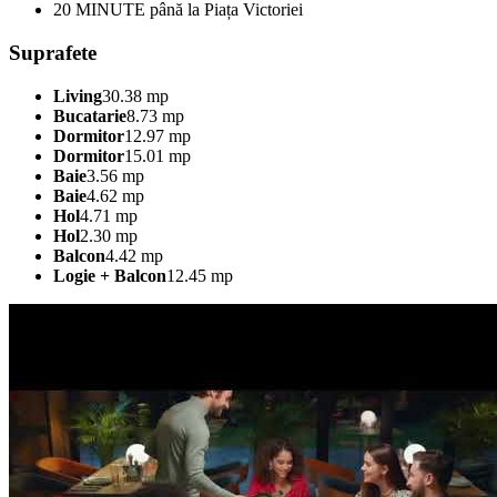
20 MINUTE până la Piața Victoriei
Suprafete
Living
30.38 mp
Bucatarie
8.73 mp
Dormitor
12.97 mp
Dormitor
15.01 mp
Baie
3.56 mp
Baie
4.62 mp
Hol
4.71 mp
Hol
2.30 mp
Balcon
4.42 mp
Logie + Balcon
12.45 mp